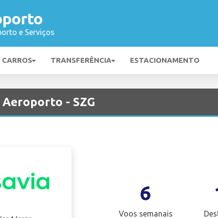
oporto
orto e Serviços
E CARROS
TRANSFERÊNCIA
ESTACIONAMENTO
 Aeroporto - SZG
6
Voos semanais
Des