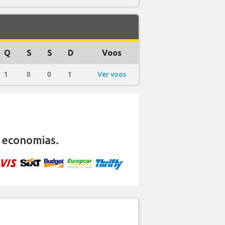
Q
S
S
D
Voos
1
0
0
1
Ver voos
 economias.