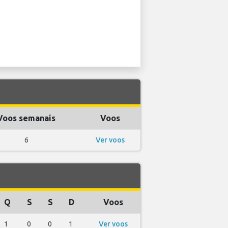
Voos semanais
Voos
6
Ver voos
Q
S
S
D
Voos
1
0
0
1
Ver voos