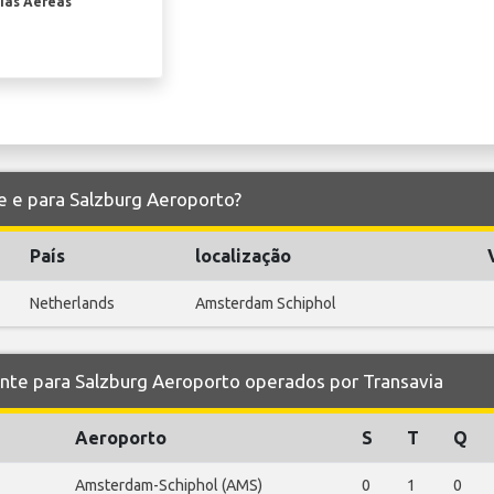
ias Aéreas
de e para Salzburg Aeroporto?
País
localização
Netherlands
Amsterdam Schiphol
e para Salzburg Aeroporto operados por Transavia
Aeroporto
S
T
Q
Amsterdam-Schiphol (AMS)
0
1
0