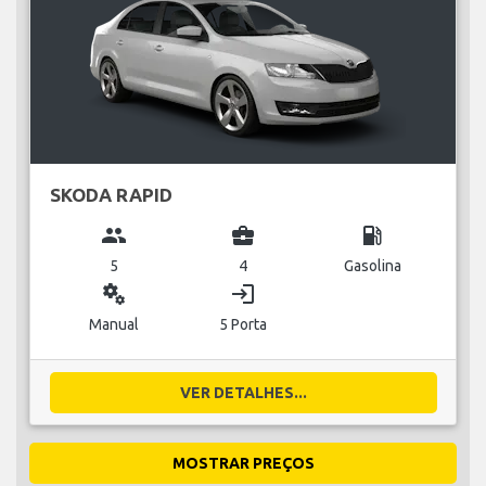
SKODA RAPID
group
business_center
local_gas_station
5
4
Gasolina
miscellaneous_services
login
Manual
5 Porta
VER DETALHES...
MOSTRAR PREÇOS