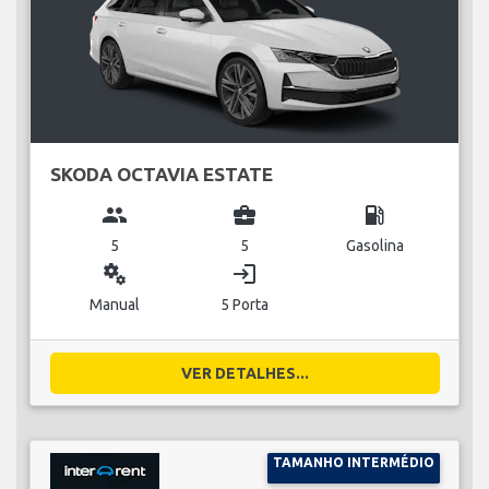
SKODA OCTAVIA ESTATE
group
business_center
local_gas_station
5
5
Gasolina
miscellaneous_services
login
Manual
5 Porta
VER DETALHES...
TAMANHO INTERMÉDIO