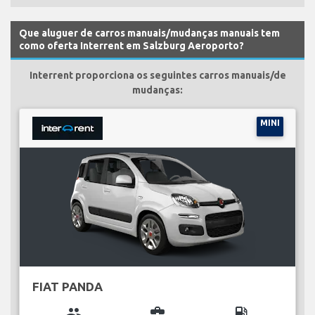
Que aluguer de carros manuais/mudanças manuais tem
como oferta Interrent em Salzburg Aeroporto?
Interrent proporciona os seguintes carros manuais/de
mudanças:
MINI
FIAT PANDA
group
business_center
local_gas_station