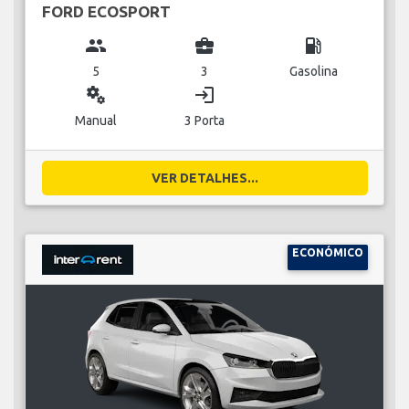
FORD ECOSPORT
group
business_center
local_gas_station
5
3
Gasolina
miscellaneous_services
login
Manual
3 Porta
VER DETALHES...
ECONÓMICO