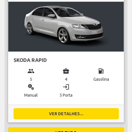
SKODA RAPID
group
business_center
local_gas_station
5
4
Gasolina
miscellaneous_services
login
Manual
5 Porta
VER DETALHES...