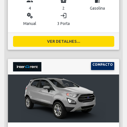
group
business_center
local_gas_station
4
2
Gasolina
miscellaneous_services
login
Manual
3 Porta
VER DETALHES...
COMPACTO