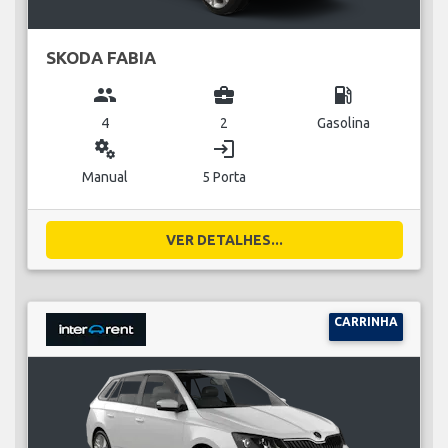
SKODA FABIA
group
business_center
local_gas_station
4
2
Gasolina
miscellaneous_services
login
Manual
5 Porta
VER DETALHES...
CARRINHA