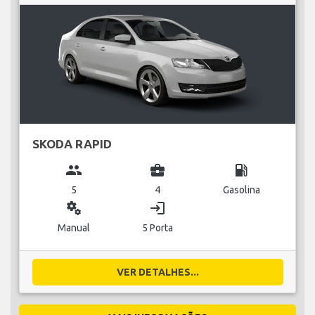
SKODA RAPID
group
business_center
local_gas_station
5
4
Gasolina
miscellaneous_services
login
Manual
5 Porta
VER DETALHES...