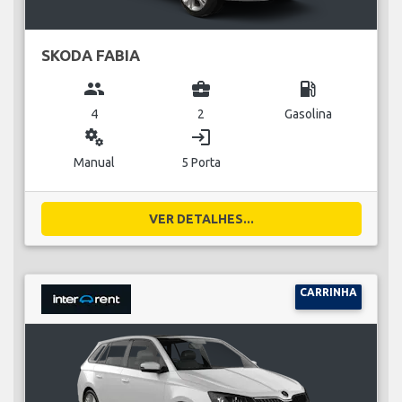
SKODA FABIA
group
business_center
local_gas_station
4
2
Gasolina
miscellaneous_services
login
Manual
5 Porta
VER DETALHES...
CARRINHA