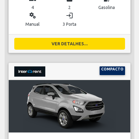
4
2
Gasolina
miscellaneous_services
login
Manual
3 Porta
VER DETALHES...
COMPACTO