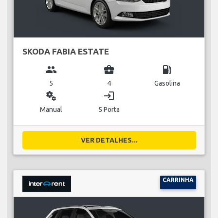
SKODA FABIA ESTATE
group
business_center
local_gas_station
5
4
Gasolina
miscellaneous_services
login
Manual
5 Porta
VER DETALHES...
CARRINHA