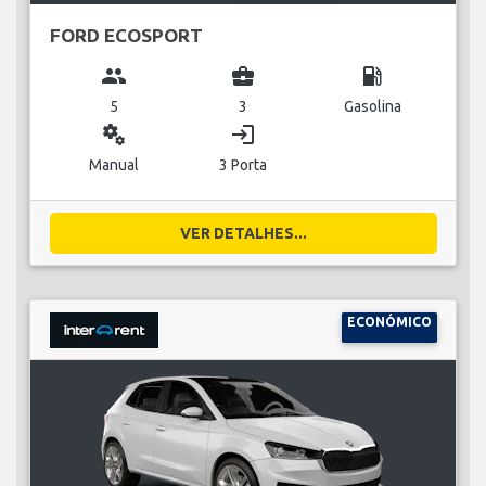
FORD ECOSPORT
group
business_center
local_gas_station
5
3
Gasolina
miscellaneous_services
login
Manual
3 Porta
VER DETALHES...
ECONÓMICO