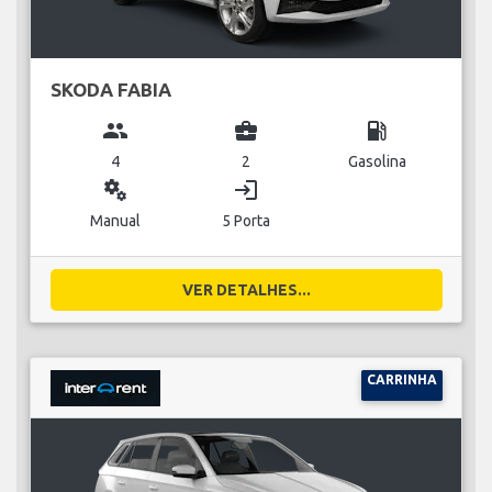
SKODA FABIA
group
business_center
local_gas_station
4
2
Gasolina
miscellaneous_services
login
Manual
5 Porta
VER DETALHES...
CARRINHA