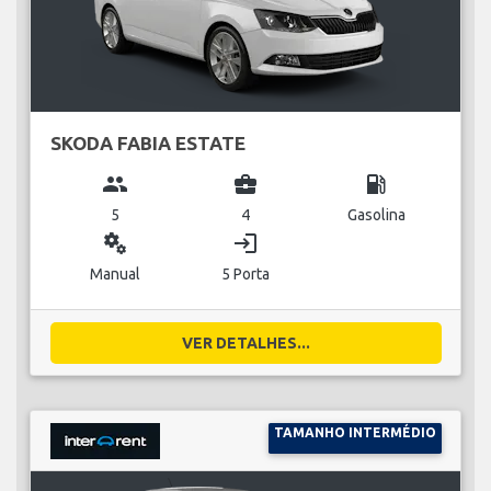
SKODA FABIA ESTATE
group
business_center
local_gas_station
5
4
Gasolina
miscellaneous_services
login
Manual
5 Porta
VER DETALHES...
TAMANHO INTERMÉDIO