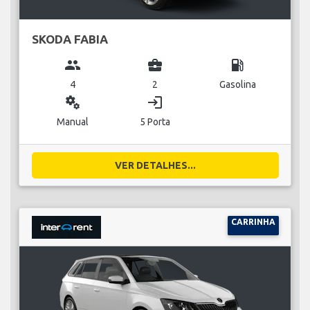
SKODA FABIA
group
business_center
local_gas_station
4
2
Gasolina
miscellaneous_services
login
Manual
5 Porta
VER DETALHES...
CARRINHA