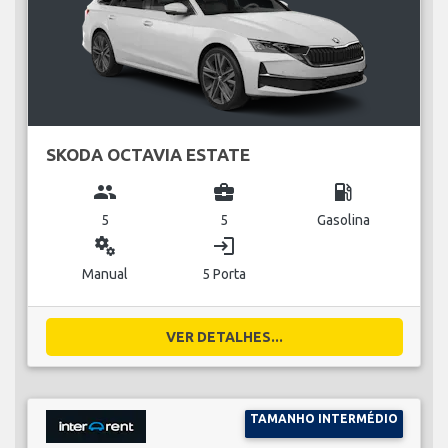
SKODA OCTAVIA ESTATE
group
business_center
local_gas_station
5
5
Gasolina
miscellaneous_services
login
Manual
5 Porta
VER DETALHES...
TAMANHO INTERMÉDIO