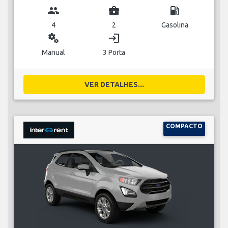
group
business_center
local_gas_station
4
2
Gasolina
miscellaneous_services
login
Manual
3 Porta
VER DETALHES...
COMPACTO