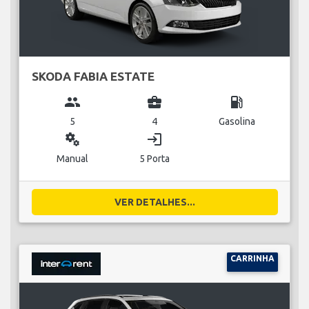
SKODA FABIA ESTATE
group
business_center
local_gas_station
5
4
Gasolina
miscellaneous_services
login
Manual
5 Porta
VER DETALHES...
CARRINHA