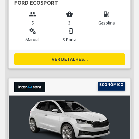
FORD ECOSPORT
group
business_center
local_gas_station
5
3
Gasolina
miscellaneous_services
login
Manual
3 Porta
VER DETALHES...
ECONÓMICO