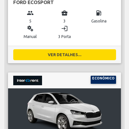
FORD ECOSPORT
group
business_center
local_gas_station
5
3
Gasolina
miscellaneous_services
login
Manual
3 Porta
VER DETALHES...
ECONÓMICO