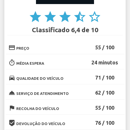
star
star
star
star_half
star_border
Classificado 6,4 de 10
credit_card
55 / 100
PREÇO
timer
24 minutos
MÉDIA ESPERA
directions_car
71 / 100
QUALIDADE DO VEÍCULO
room_service
62 / 100
SERVIÇO DE ATENDIMENTO
flag
55 / 100
RECOLHA DO VEÍCULO
beenhere
76 / 100
DEVOLUÇÃO DO VEÍCULO