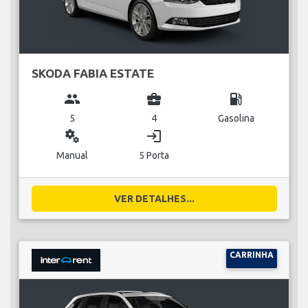
SKODA FABIA ESTATE
group
business_center
local_gas_station
5
4
Gasolina
miscellaneous_services
login
Manual
5 Porta
VER DETALHES...
CARRINHA