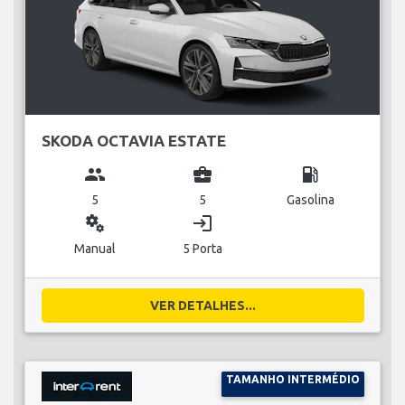
SKODA OCTAVIA ESTATE
group
business_center
local_gas_station
5
5
Gasolina
miscellaneous_services
login
Manual
5 Porta
VER DETALHES...
TAMANHO INTERMÉDIO