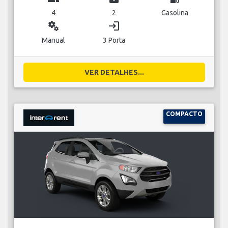
4
2
Gasolina
miscellaneous_services
login
Manual
3 Porta
VER DETALHES...
COMPACTO