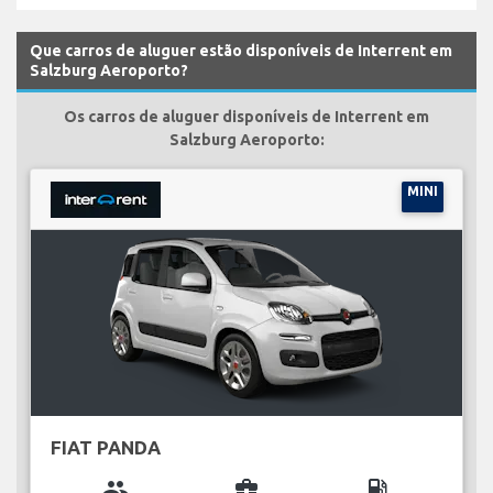
Que carros de aluguer estão disponíveis de Interrent em
Salzburg Aeroporto?
Os carros de aluguer disponíveis de Interrent em
Salzburg Aeroporto:
MINI
FIAT PANDA
group
business_center
local_gas_station