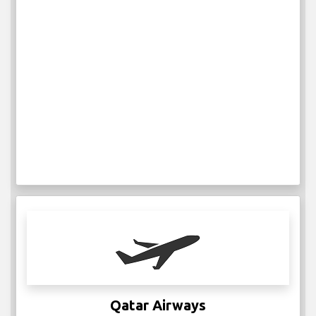
IATA: QR
ICAO: QTR
2
Ukentlige flyreiser
Mer Info
Redstar Aviation
IATA:
ICAO:
4
Ukentlige flyreiser
Mer Info