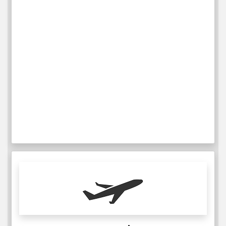
Transavia
IATA: MUC
ICAO:
6
Ukentlige flyreiser
Mer Info
TUI
IATA:
ICAO:
12
Ukentlige flyreiser
Mer Info