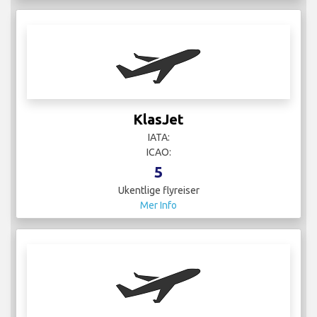
Lufthansa
IATA: LH
ICAO: DLH
57
Ukentlige flyreiser
Mer Info
MPC Air
IATA:
ICAO:
1
Ukentlige flyreiser