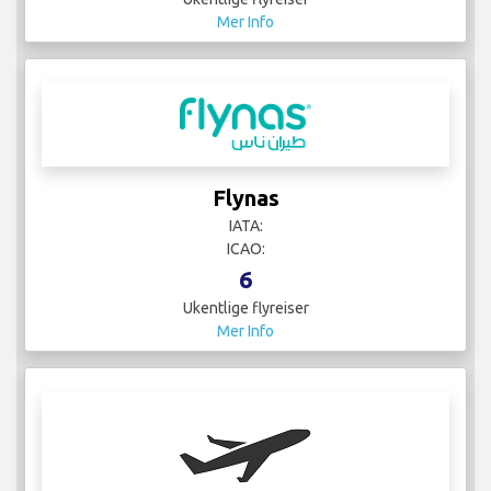
Flynas
IATA:
ICAO:
6
Ukentlige flyreiser
Mer Info
Germany - Air Force
IATA:
ICAO: