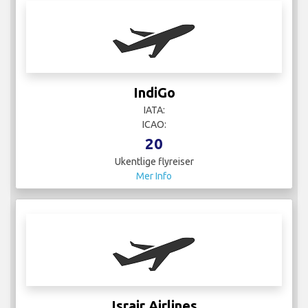
Israir Airlines
IATA:
ICAO:
8
Ukentlige flyreiser
Mer Info
Jet Fly Airline
IATA: