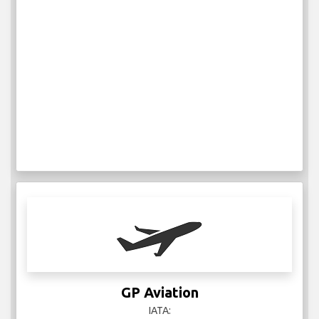
GP Aviation
IATA:
ICAO:
2
Ukentlige flyreiser
Mer Info