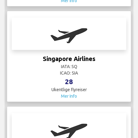
SkyAlps
IATA:
ICAO:
4
Ukentlige flyreiser
Mer Info
Sundor
IATA:
ICAO:
4