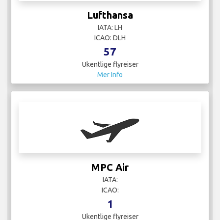
Mer Info
My Jet
IATA:
ICAO:
4
Ukentlige flyreiser
Mer Info