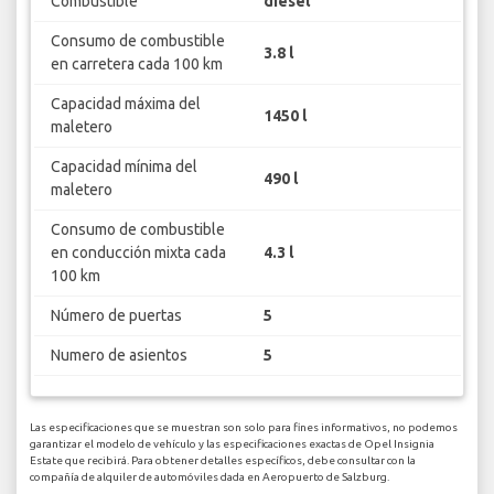
Combustible
diesel
Consumo de combustible
3.8 l
en carretera cada 100 km
Capacidad máxima del
1450 l
maletero
Capacidad mínima del
490 l
maletero
Consumo de combustible
en conducción mixta cada
4.3 l
100 km
Número de puertas
5
Numero de asientos
5
Las especificaciones que se muestran son solo para fines informativos, no podemos
garantizar el modelo de vehículo y las especificaciones exactas de Opel Insignia
Estate que recibirá. Para obtener detalles específicos, debe consultar con la
compañía de alquiler de automóviles dada en Aeropuerto de Salzburg.