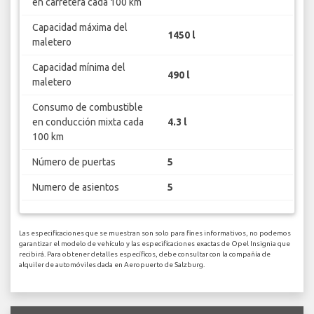
en carretera cada 100 km
Capacidad máxima del
1450 l
maletero
Capacidad mínima del
490 l
maletero
Consumo de combustible
en conducción mixta cada
4.3 l
100 km
Número de puertas
5
Numero de asientos
5
Las especificaciones que se muestran son solo para fines informativos, no podemos
garantizar el modelo de vehículo y las especificaciones exactas de Opel Insignia que
recibirá. Para obtener detalles específicos, debe consultar con la compañía de
alquiler de automóviles dada en Aeropuerto de Salzburg.