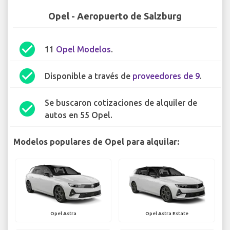
Opel - Aeropuerto de Salzburg
check_circle
11
Opel Modelos
.
check_circle
Disponible a través de
proveedores de 9
.
Se buscaron cotizaciones de alquiler de
check_circle
autos en 55 Opel.
Modelos populares de Opel para alquilar:
Opel Astra
Opel Astra Estate