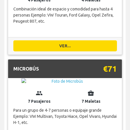
Combinación ideal de espacio y comodidad para hasta 4
personas Ejemplo: VW Touran, Ford Galaxy, Opel Zefira,
Peugeot 807, etc.
VER...
€71
MICROBÚS
group
business_center
7 Pasajeros
7 Maletas
Para un grupo de 4-7 personas o equipaje grande
Ejemplo: VW Multivan, Toyota Hiace, Opel Vivaro, Hyundai
H-1, etc.