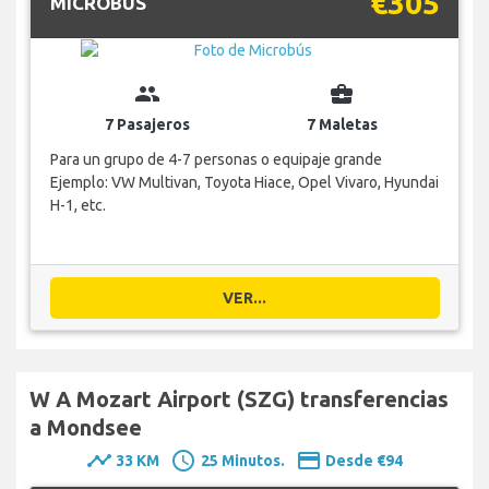
€305
MICROBÚS
group
business_center
7 Pasajeros
7 Maletas
Para un grupo de 4-7 personas o equipaje grande
Ejemplo: VW Multivan, Toyota Hiace, Opel Vivaro, Hyundai
H-1, etc.
VER...
W A Mozart Airport (SZG) transferencias
a Mondsee
timeline
schedule
payment
33 KM
25 Minutos.
Desde €94