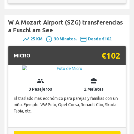
W A Mozart Airport (SZG) transferencias
a Fuschl am See
timeline
schedule
payment
25 KM
30 Minutos.
Desde €102
€102
MICRO
group
business_center
3 Pasajeros
2 Maletas
El traslado más económico para parejas y familias con un
niño. Ejemplo: VW Polo, Opel Corsa, Renault Clio, Skoda
Fabia, etc.