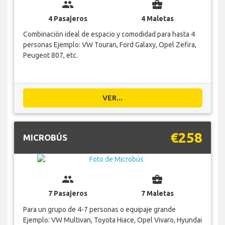
group
business_center
4 Pasajeros
4 Maletas
Combinación ideal de espacio y comodidad para hasta 4
personas Ejemplo: VW Touran, Ford Galaxy, Opel Zefira,
Peugeot 807, etc.
VER...
€258
MICROBÚS
group
business_center
7 Pasajeros
7 Maletas
Para un grupo de 4-7 personas o equipaje grande
Ejemplo: VW Multivan, Toyota Hiace, Opel Vivaro, Hyundai