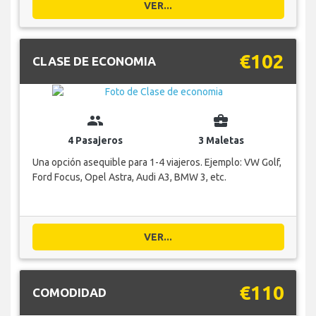
VER...
€102
CLASE DE ECONOMIA
group
business_center
4 Pasajeros
3 Maletas
Una opción asequible para 1-4 viajeros. Ejemplo: VW Golf,
Ford Focus, Opel Astra, Audi A3, BMW 3, etc.
VER...
€110
COMODIDAD