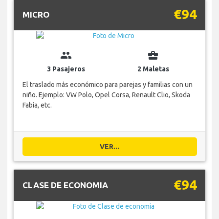
€94
MICRO
group
business_center
3 Pasajeros
2 Maletas
El traslado más económico para parejas y familias con un
niño. Ejemplo: VW Polo, Opel Corsa, Renault Clio, Skoda
Fabia, etc.
VER...
€94
CLASE DE ECONOMIA