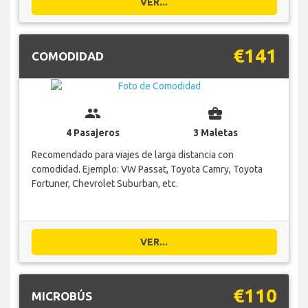
VER...
€141
COMODIDAD
group
business_center
4 Pasajeros
3 Maletas
Recomendado para viajes de larga distancia con
comodidad. Ejemplo: VW Passat, Toyota Camry, Toyota
Fortuner, Chevrolet Suburban, etc.
VER...
€110
MICROBÚS