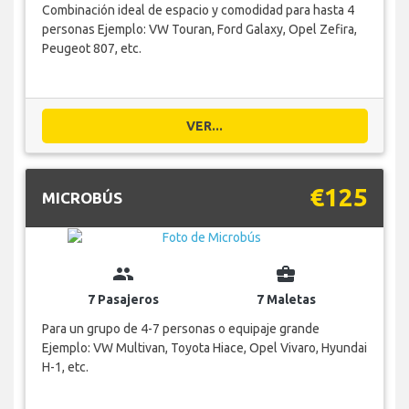
Combinación ideal de espacio y comodidad para hasta 4
personas Ejemplo: VW Touran, Ford Galaxy, Opel Zefira,
Peugeot 807, etc.
VER...
€125
MICROBÚS
group
business_center
7 Pasajeros
7 Maletas
Para un grupo de 4-7 personas o equipaje grande
Ejemplo: VW Multivan, Toyota Hiace, Opel Vivaro, Hyundai
H-1, etc.