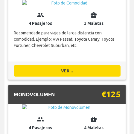
group
business_center
4 Pasajeros
3 Maletas
Recomendado para viajes de larga distancia con
comodidad. Ejemplo: VW Passat, Toyota Camry, Toyota
Fortuner, Chevrolet Suburban, etc.
VER...
€125
MONOVOLUMEN
group
business_center
4 Pasajeros
4 Maletas