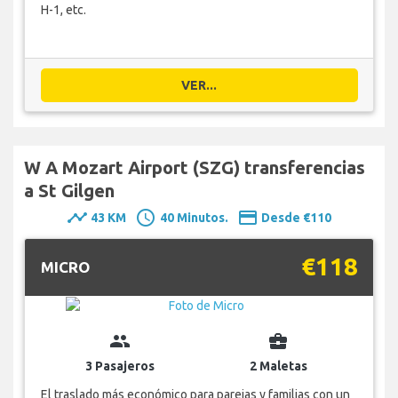
H-1, etc.
VER...
W A Mozart Airport (SZG) transferencias
a St Gilgen
timeline
schedule
payment
43 KM
40 Minutos.
Desde €110
€118
MICRO
group
business_center
3 Pasajeros
2 Maletas
El traslado más económico para parejas y familias con un