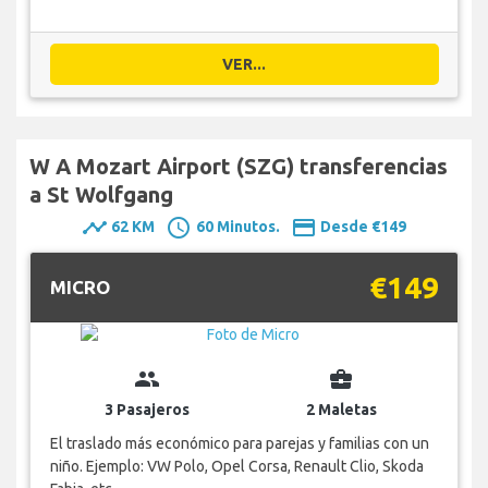
VER...
W A Mozart Airport (SZG) transferencias
a St Wolfgang
timeline
schedule
payment
62 KM
60 Minutos.
Desde €149
€149
MICRO
group
business_center
3 Pasajeros
2 Maletas
El traslado más económico para parejas y familias con un
niño. Ejemplo: VW Polo, Opel Corsa, Renault Clio, Skoda