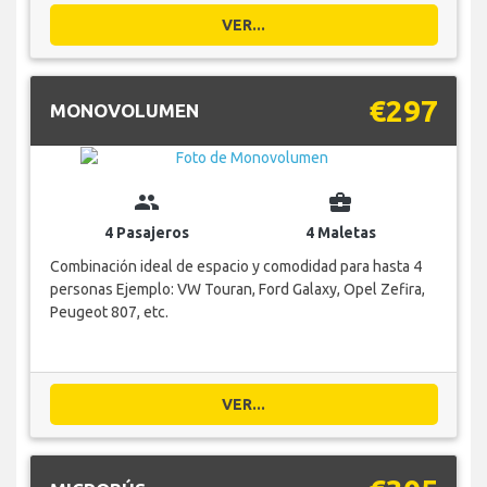
VER...
€297
MONOVOLUMEN
group
business_center
4 Pasajeros
4 Maletas
Combinación ideal de espacio y comodidad para hasta 4
personas Ejemplo: VW Touran, Ford Galaxy, Opel Zefira,
Peugeot 807, etc.
VER...