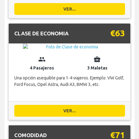
VER...
€63
CLASE DE ECONOMIA
group
business_center
4 Pasajeros
3 Maletas
Una opción asequible para 1-4 viajeros. Ejemplo: VW Golf,
Ford Focus, Opel Astra, Audi A3, BMW 3, etc.
VER...
€71
COMODIDAD