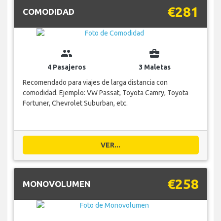
€281
COMODIDAD
group
business_center
4 Pasajeros
3 Maletas
Recomendado para viajes de larga distancia con
comodidad. Ejemplo: VW Passat, Toyota Camry, Toyota
Fortuner, Chevrolet Suburban, etc.
VER...
€258
MONOVOLUMEN