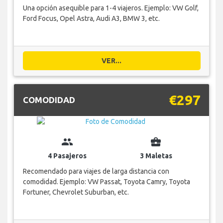
Una opción asequible para 1-4 viajeros. Ejemplo: VW Golf,
Ford Focus, Opel Astra, Audi A3, BMW 3, etc.
VER...
€297
COMODIDAD
group
business_center
4 Pasajeros
3 Maletas
Recomendado para viajes de larga distancia con
comodidad. Ejemplo: VW Passat, Toyota Camry, Toyota
Fortuner, Chevrolet Suburban, etc.