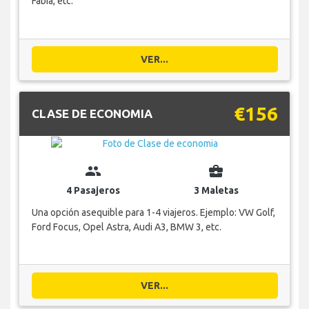
Fabia, etc.
VER...
€156
CLASE DE ECONOMIA
group
business_center
4 Pasajeros
3 Maletas
Una opción asequible para 1-4 viajeros. Ejemplo: VW Golf,
Ford Focus, Opel Astra, Audi A3, BMW 3, etc.
VER...