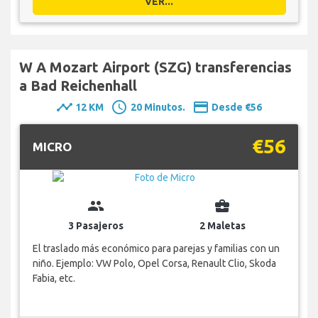
VER...
W A Mozart Airport (SZG) transferencias
a Bad Reichenhall
timeline
schedule
payment
12 KM
20 Minutos.
Desde €56
€56
MICRO
group
business_center
3 Pasajeros
2 Maletas
El traslado más económico para parejas y familias con un
niño. Ejemplo: VW Polo, Opel Corsa, Renault Clio, Skoda
Fabia, etc.