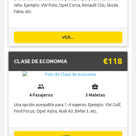
niño. Ejemplo: VW Polo, Opel Corsa, Renault Clio, Skoda
Fabia, etc.
VER...
€118
CLASE DE ECONOMIA
group
business_center
4 Pasajeros
3 Maletas
Una opción asequible para 1-4 viajeros. Ejemplo: VW Golf,
Ford Focus, Opel Astra, Audi A3, BMW 3, etc.