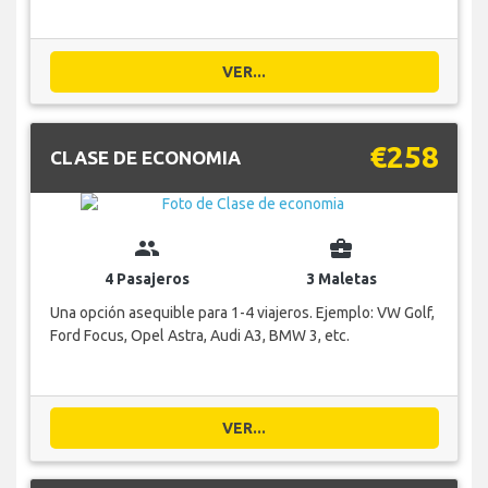
VER...
€258
CLASE DE ECONOMIA
group
business_center
4 Pasajeros
3 Maletas
Una opción asequible para 1-4 viajeros. Ejemplo: VW Golf,
Ford Focus, Opel Astra, Audi A3, BMW 3, etc.
VER...