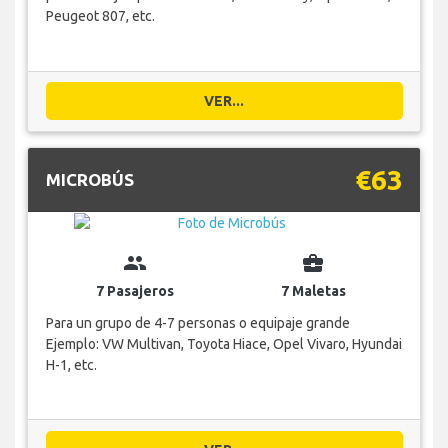
Peugeot 807, etc.
VER...
€63
MICROBÚS
group
business_center
7 Pasajeros
7 Maletas
Para un grupo de 4-7 personas o equipaje grande
Ejemplo: VW Multivan, Toyota Hiace, Opel Vivaro, Hyundai
H-1, etc.