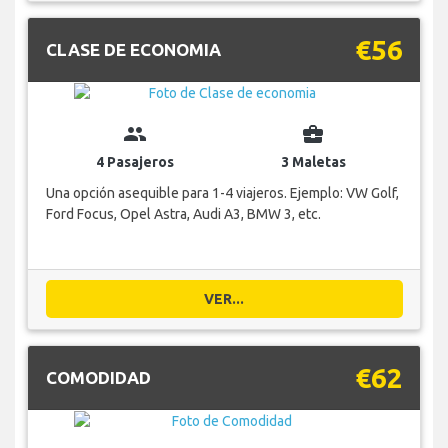
€56
CLASE DE ECONOMIA
group
business_center
4 Pasajeros
3 Maletas
Una opción asequible para 1-4 viajeros. Ejemplo: VW Golf,
Ford Focus, Opel Astra, Audi A3, BMW 3, etc.
VER...
€62
COMODIDAD