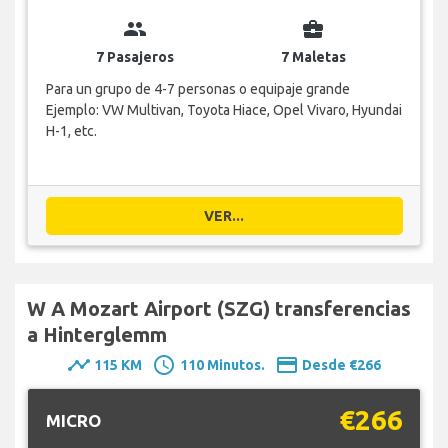
group
business_center
7 Pasajeros
7 Maletas
Para un grupo de 4-7 personas o equipaje grande
Ejemplo: VW Multivan, Toyota Hiace, Opel Vivaro, Hyundai
H-1, etc.
VER...
W A Mozart Airport (SZG) transferencias
a Hinterglemm
timeline
schedule
payment
115 KM
110 Minutos.
Desde €266
€266
MICRO