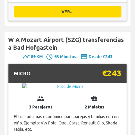
VER...
W A Mozart Airport (SZG) transferencias
a Bad Hofgastein
timeline
schedule
payment
89 KM
65 Minutos.
Desde €243
€243
MICRO
group
business_center
3 Pasajeros
2 Maletas
El traslado más económico para parejas y familias con un
niño. Ejemplo: VW Polo, Opel Corsa, Renault Clio, Skoda
Fabia, etc.