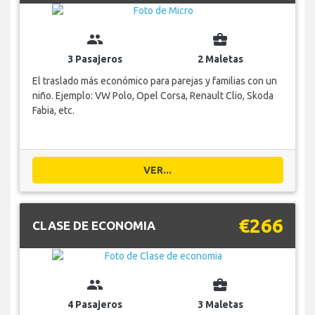
group
business_center
3 Pasajeros
2 Maletas
El traslado más económico para parejas y familias con un
niño. Ejemplo: VW Polo, Opel Corsa, Renault Clio, Skoda
Fabia, etc.
VER...
€266
CLASE DE ECONOMIA
group
business_center
4 Pasajeros
3 Maletas