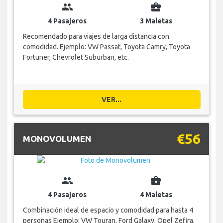
group
business_center
4 Pasajeros
3 Maletas
Recomendado para viajes de larga distancia con
comodidad. Ejemplo: VW Passat, Toyota Camry, Toyota
Fortuner, Chevrolet Suburban, etc.
VER...
€56
MONOVOLUMEN
group
business_center
4 Pasajeros
4 Maletas
Combinación ideal de espacio y comodidad para hasta 4
personas Ejemplo: VW Touran, Ford Galaxy, Opel Zefira,