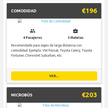
€196
COMODIDAD
group
business_center
4 Pasajeros
3 Maletas
Recomendado para viajes de larga distancia con
comodidad. Ejemplo: VW Passat, Toyota Camry, Toyota
Fortuner, Chevrolet Suburban, etc.
VER...
€203
MICROBÚS