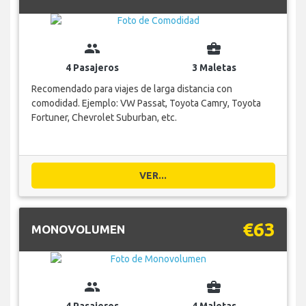
group
business_center
4 Pasajeros
3 Maletas
Recomendado para viajes de larga distancia con
comodidad. Ejemplo: VW Passat, Toyota Camry, Toyota
Fortuner, Chevrolet Suburban, etc.
VER...
€63
MONOVOLUMEN
group
business_center
4 Pasajeros
4 Maletas