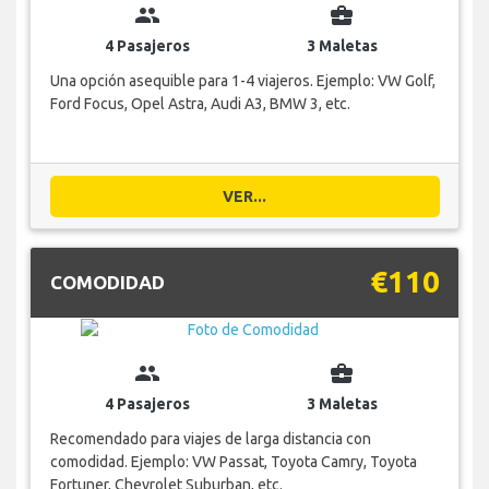
group
business_center
4 Pasajeros
3 Maletas
Una opción asequible para 1-4 viajeros. Ejemplo: VW Golf,
Ford Focus, Opel Astra, Audi A3, BMW 3, etc.
VER...
€110
COMODIDAD
group
business_center
4 Pasajeros
3 Maletas
Recomendado para viajes de larga distancia con
comodidad. Ejemplo: VW Passat, Toyota Camry, Toyota
Fortuner, Chevrolet Suburban, etc.