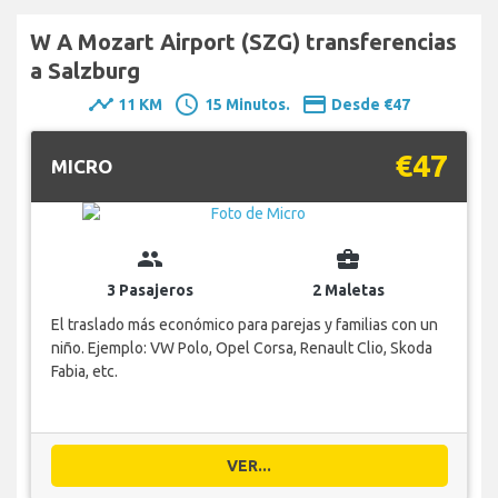
W A Mozart Airport (SZG) transferencias
a Salzburg
timeline
schedule
payment
11 KM
15 Minutos.
Desde €47
€47
MICRO
group
business_center
3 Pasajeros
2 Maletas
El traslado más económico para parejas y familias con un
niño. Ejemplo: VW Polo, Opel Corsa, Renault Clio, Skoda
Fabia, etc.
VER...