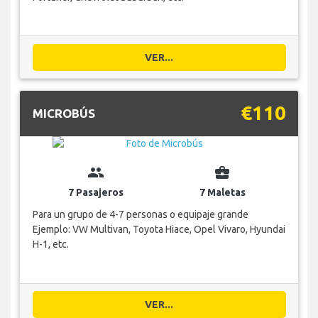
VER...
€110
MICROBÚS
group
business_center
7 Pasajeros
7 Maletas
Para un grupo de 4-7 personas o equipaje grande
Ejemplo: VW Multivan, Toyota Hiace, Opel Vivaro, Hyundai
H-1, etc.
VER...