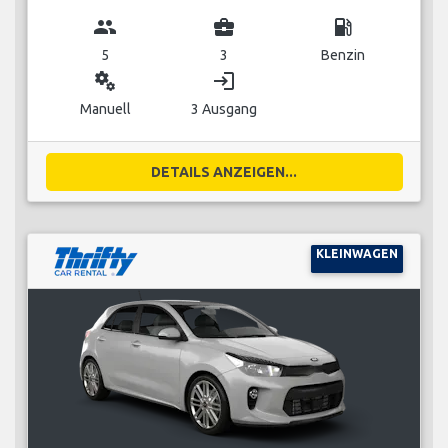
group
business_center
local_gas_station
5
3
Benzin
miscellaneous_services
login
Manuell
3 Ausgang
DETAILS ANZEIGEN...
KLEINWAGEN