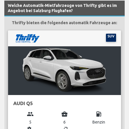
Welche Automatik-Mietfahrzeuge von Thrifty gibt es im
Angebot bei Salzburg Flughafen?
Thrifty bieten die folgenden automatik Fahrzeuge an:
SUV
AUDI Q5
group
business_center
local_gas_station
5
6
Benzin