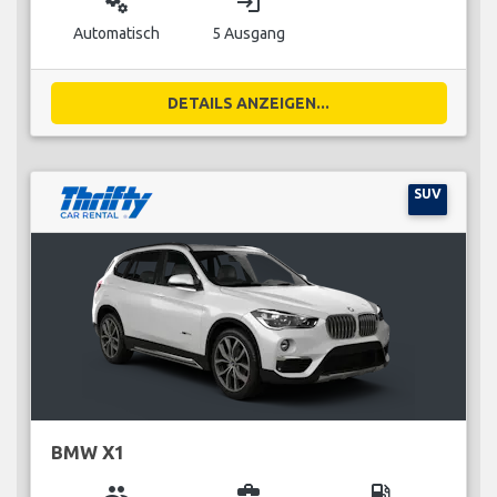
miscellaneous_services
login
Automatisch
5 Ausgang
DETAILS ANZEIGEN...
SUV
BMW X1
group
business_center
local_gas_station