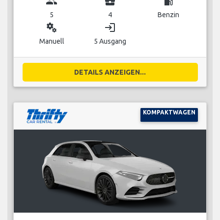
group
business_center
local_gas_station
5
4
Benzin
miscellaneous_services
login
Manuell
5 Ausgang
DETAILS ANZEIGEN...
KOMPAKTWAGEN