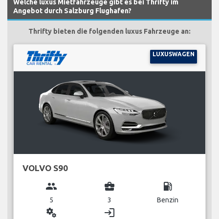
Welche luxus Mietfahrzeuge gibt es bei Thrifty im
Angebot durch Salzburg Flughafen?
Thrifty bieten die folgenden luxus Fahrzeuge an:
LUXUSWAGEN
VOLVO S90
group
business_center
local_gas_station
5
3
Benzin
miscellaneous_services
login