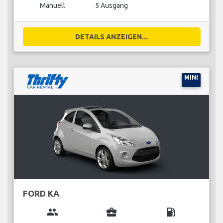
Manuell
5 Ausgang
DETAILS ANZEIGEN...
MINI
FORD KA
group
business_center
local_gas_station