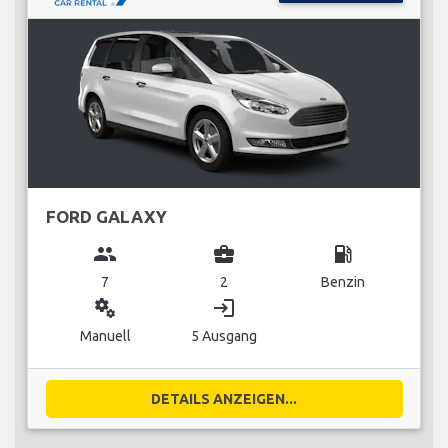
FORD GALAXY
group
business_center
local_gas_station
7
2
Benzin
miscellaneous_services
login
Manuell
5 Ausgang
DETAILS ANZEIGEN...