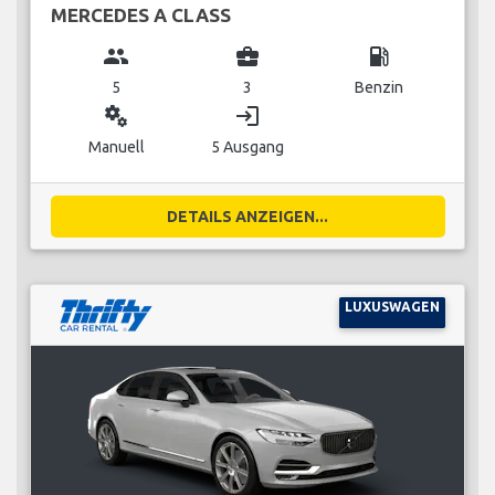
MERCEDES A CLASS
group
business_center
local_gas_station
5
3
Benzin
miscellaneous_services
login
Manuell
5 Ausgang
DETAILS ANZEIGEN...
LUXUSWAGEN