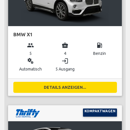
BMW X1
group
business_center
local_gas_station
5
4
Benzin
miscellaneous_services
login
Automatisch
5 Ausgang
DETAILS ANZEIGEN...
KOMPAKTWAGEN