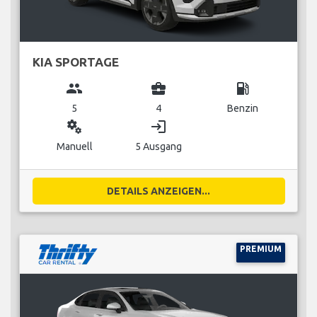
KIA SPORTAGE
group
business_center
local_gas_station
5
4
Benzin
miscellaneous_services
login
Manuell
5 Ausgang
DETAILS ANZEIGEN...
PREMIUM