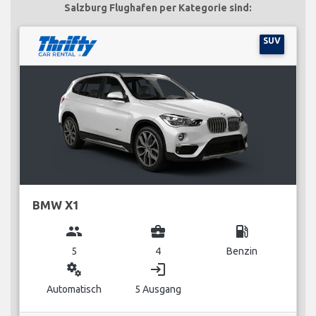
Salzburg Flughafen per Kategorie sind:
SUV
BMW X1
group
business_center
local_gas_station
5
4
Benzin
miscellaneous_services
login
Automatisch
5 Ausgang