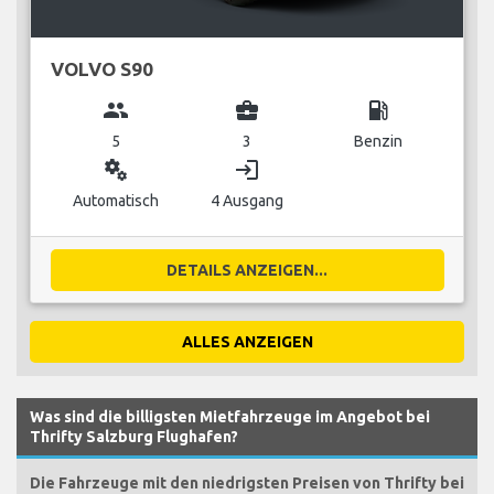
VOLVO S90
group
business_center
local_gas_station
5
3
Benzin
miscellaneous_services
login
Automatisch
4 Ausgang
DETAILS ANZEIGEN...
ALLES ANZEIGEN
Was sind die billigsten Mietfahrzeuge im Angebot bei
Thrifty Salzburg Flughafen?
Die Fahrzeuge mit den niedrigsten Preisen von Thrifty bei