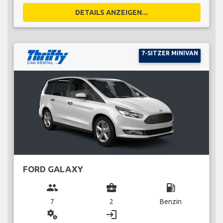
DETAILS ANZEIGEN...
7-SITZER MINIVAN
FORD GALAXY
group
business_center
local_gas_station
7
2
Benzin
miscellaneous_services
login