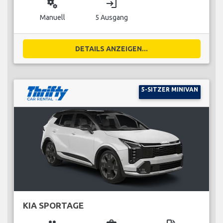
miscellaneous_services
login
Manuell
5 Ausgang
DETAILS ANZEIGEN...
5-SITZER MINIVAN
KIA SPORTAGE