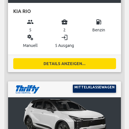
KIA RIO
group
business_center
local_gas_station
5
2
Benzin
miscellaneous_services
login
Manuell
5 Ausgang
DETAILS ANZEIGEN...
MITTELKLASSEWAGEN