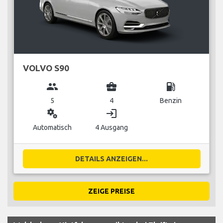
VOLVO S90
group
business_center
local_gas_station
5
4
Benzin
miscellaneous_services
login
Automatisch
4 Ausgang
DETAILS ANZEIGEN...
ZEIGE PREISE