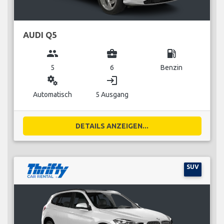
AUDI Q5
group
business_center
local_gas_station
5
6
Benzin
miscellaneous_services
login
Automatisch
5 Ausgang
DETAILS ANZEIGEN...
SUV