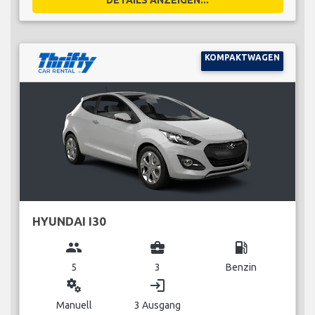
KOMPAKTWAGEN
HYUNDAI I30
group
business_center
local_gas_station
5
3
Benzin
miscellaneous_services
login
Manuell
3 Ausgang