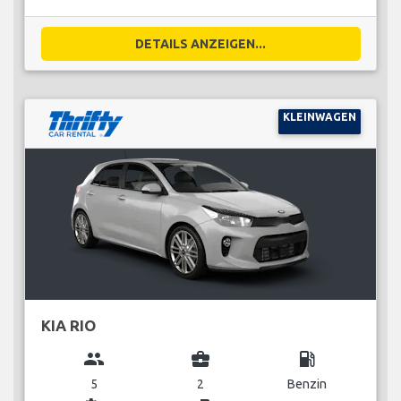
DETAILS ANZEIGEN...
KLEINWAGEN
KIA RIO
group
business_center
local_gas_station
5
2
Benzin