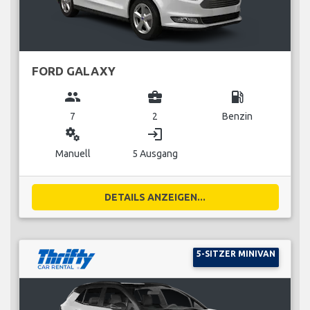
FORD GALAXY
group
business_center
local_gas_station
7
2
Benzin
miscellaneous_services
login
Manuell
5 Ausgang
DETAILS ANZEIGEN...
5-SITZER MINIVAN