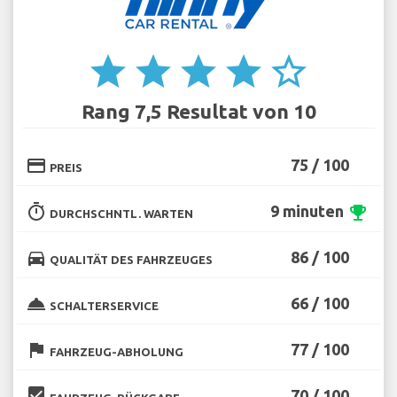
star
star
star
star
star_border
Rang 7,5 Resultat von 10
credit_card
75 / 100
PREIS
timer
9 minuten
emoji_events
DURCHSCHNTL. WARTEN
directions_car
86 / 100
QUALITÄT DES FAHRZEUGES
room_service
66 / 100
SCHALTERSERVICE
flag
77 / 100
FAHRZEUG-ABHOLUNG
beenhere
70 / 100