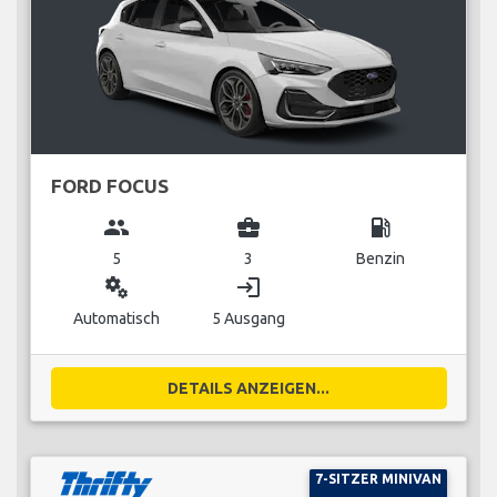
FORD FOCUS
group
business_center
local_gas_station
5
3
Benzin
miscellaneous_services
login
Automatisch
5 Ausgang
DETAILS ANZEIGEN...
7-SITZER MINIVAN