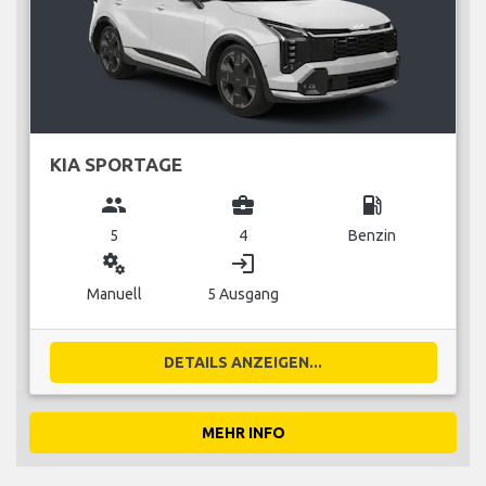
KIA SPORTAGE
group
business_center
local_gas_station
5
4
Benzin
miscellaneous_services
login
Manuell
5 Ausgang
DETAILS ANZEIGEN...
MEHR INFO