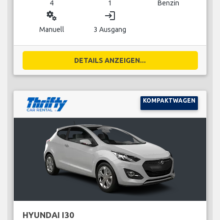
4
1
Benzin
miscellaneous_services
login
Manuell
3 Ausgang
DETAILS ANZEIGEN...
KOMPAKTWAGEN
HYUNDAI I30