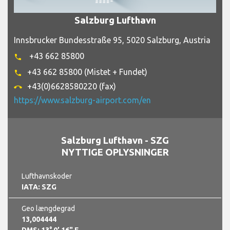
Salzburg Lufthavn
Innsbrucker Bundesstraße 95, 5020 Salzburg, Austria
+43 662 85800
phone
+43 662 85800 (Mistet + Fundet)
phone
+43(0)6628580220 (fax)
call_end
https://www.salzburg-airport.com/en
Salzburg Lufthavn - SZG
NYTTIGE OPLYSNINGER
Lufthavnskoder
IATA: SZG
Geo længdegrad
13,004444
DMS: 13° 0’ 16" E