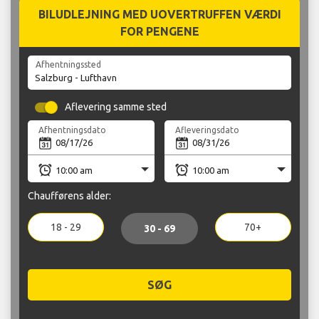
BILUDLEJNING MED UOVERTRUFFEN VÆRDI
FOR PENGENE
Afhentningssted
Aflevering samme sted
Afhentningsdato
Afleveringsdato
Chaufførens alder:
18 - 29
70+
30 - 69
SØG