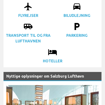
airplanemode_active
drive_eta
FLYREJSER
BILUDLEJNING
airport_shuttle
local_parking
TRANSPORT TIL OG FRA
PARKERING
LUFTHAVNEN
local_hotel
HOTELLER
Nyttige oplysninger om Salzburg Lufthavn