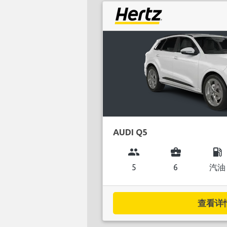
AUDI Q5
group
business_center
local_gas_station
5
6
汽油
查看详情.