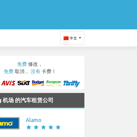
中文
免费
修改，
免费
取消，
没有
卡费！
urg 机场 的汽车租赁公司
Alamo
star
star
star
star
star