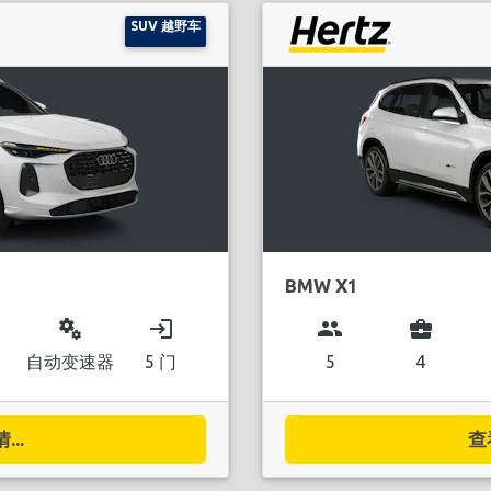
SUV 越野车
BMW X1
miscellaneous_services
login
group
business_center
自动变速器
5 门
5
4
..
查