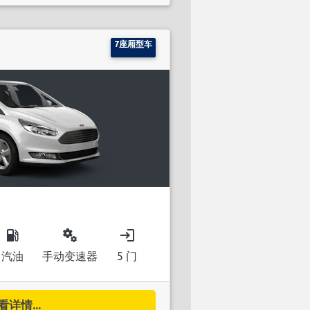
7座厢型车
local_gas_station
miscellaneous_services
login
汽油
手动变速器
5 门
看详情...