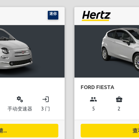
迷你
FORD FIESTA
miscellaneous_services
login
group
business_center
手动变速器
3 门
5
2
..
查