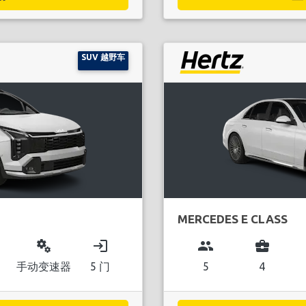
SUV 越野车
MERCEDES E CLASS
miscellaneous_services
login
group
business_center
手动变速器
5 门
5
4