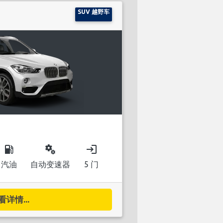
SUV 越野车
local_gas_station
miscellaneous_services
login
汽油
自动变速器
5 门
看详情...