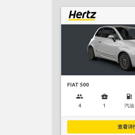
FIAT 500
group
business_center
local_gas_station
4
1
汽油
查看详情.