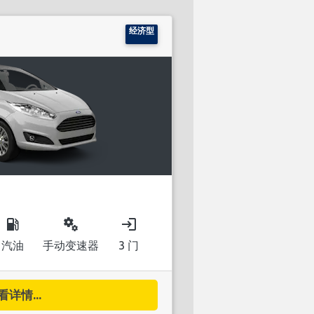
经济型
local_gas_station
miscellaneous_services
login
汽油
手动变速器
3 门
看详情...