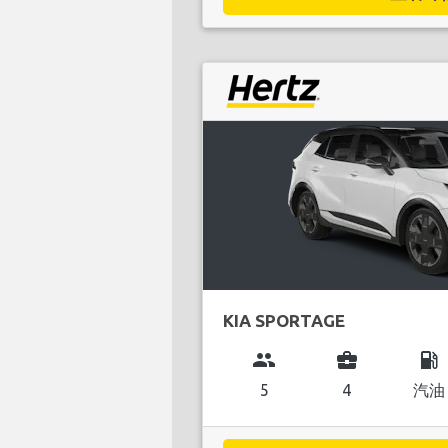
KIA SPORTAGE
group
business_center
local_gas_station
5
4
汽油