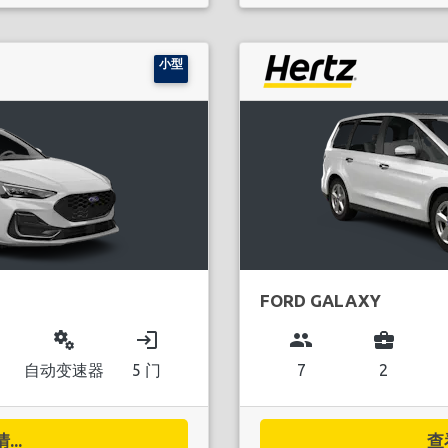
小型
FORD GALAXY
miscellaneous_services
login
group
business_center
自动变速器
5 门
7
2
..
查