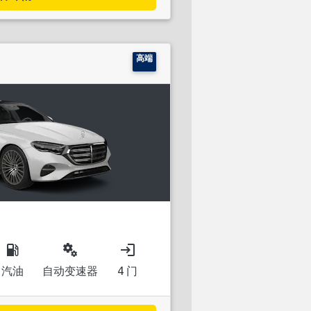
高端
local_gas_station
miscellaneous_services
login
汽油
自动变速器
4 门