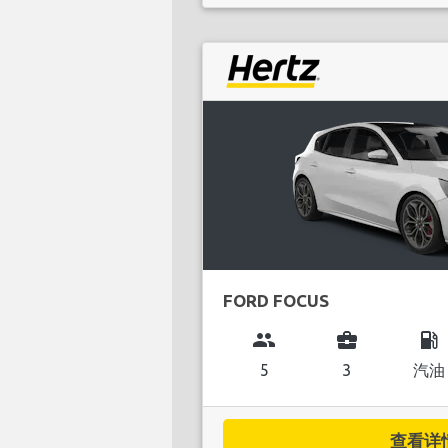
FORD FOCUS
group
business_center
local_gas_station
5
3
汽油
查看详情.