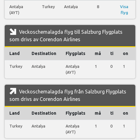
Antalya
Turkey
Antalya
8
Visa
(AYT)
flyg
Veckoschemalagda flyg till Salzburg Flygplats
som drivs av Corendon Airlines
Land
Destination
Flygplats
må
ti
on
t
Turkey
Antalya
Antalya
1
0
1
0
(AYT)
Veckoschemalagda flyg från Salzburg Flygplats
som drivs av Corendon Airlines
Land
Destination
Flygplats
må
ti
on
t
Turkey
Antalya
Antalya
1
0
1
0
(AYT)