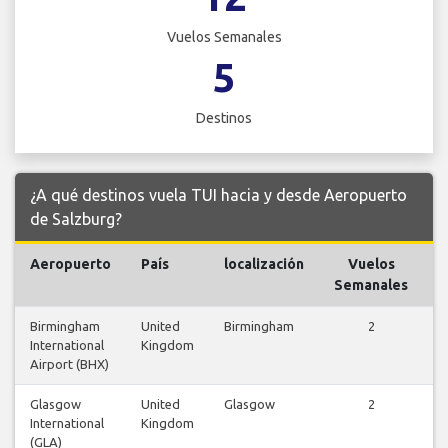
Vuelos Semanales
5
Destinos
¿A qué destinos vuela TUI hacia y desde Aeropuerto
de Salzburg?
Aeropuerto
País
localización
Vuelos
V
Semanales
Birmingham
United
Birmingham
2
International
Kingdom
v
Airport (BHX)
Glasgow
United
Glasgow
2
International
Kingdom
v
(GLA)