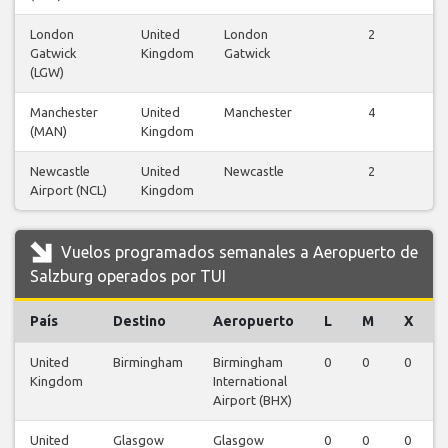
London
United
London
2
Gatwick
Kingdom
Gatwick
v
(LGW)
Manchester
United
Manchester
4
(MAN)
Kingdom
v
Newcastle
United
Newcastle
2
Airport (NCL)
Kingdom
v
Vuelos programados semanales a Aeropuerto de
Salzburg operados por TUI
País
Destino
Aeropuerto
L
M
X
United
Birmingham
Birmingham
0
0
0
Kingdom
International
Airport (BHX)
United
Glasgow
Glasgow
0
0
0