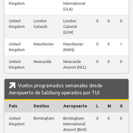
Kingdom
International
(GLA)
United
London
London
0
0
0
Kingdom
Gatwick
Gatwick
(LGW)
United
Manchester
Manchester
0
0
1
Kingdom
(MAN)
United
Newcastle
Newcastle
0
0
0
Kingdom
Airport (NCL)
Vuelos programados semanales desde
Aeropuerto de Salzburg operados por TUI
País
Destino
Aeropuerto
L
M
X
United
Birmingham
Birmingham
0
0
0
Kingdom
International
Airport (BHX)