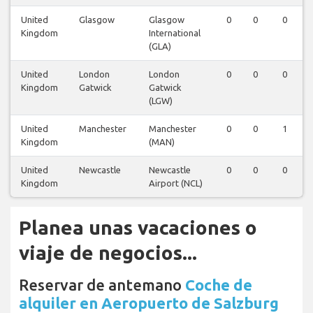
United
Glasgow
Glasgow
0
0
0
Kingdom
International
(GLA)
United
London
London
0
0
0
Kingdom
Gatwick
Gatwick
(LGW)
United
Manchester
Manchester
0
0
1
Kingdom
(MAN)
United
Newcastle
Newcastle
0
0
0
Kingdom
Airport (NCL)
Planea unas vacaciones o
viaje de negocios...
Reservar de antemano
Coche de
alquiler en Aeropuerto de Salzburg