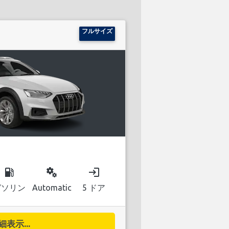
フルサイズ
local_gas_station
miscellaneous_services
login
ガソリン
Automatic
5 ドア
細表示...