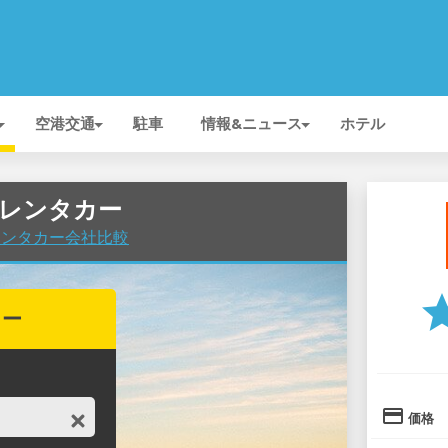
空港交通
駐車
情報&ニュース
ホテル
Tのレンタカー
港でレンタカー会社比較
st
カー
credit_card
価格