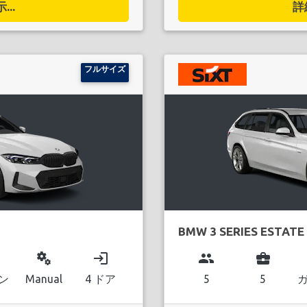
..
詳
フルサイズ
BMW 3 SERIES ESTATE
miscellaneous_services
login
group
business_center
ン
Manual
4 ドア
5
5