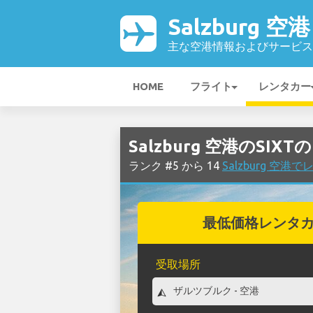
Salzburg 空港
主な空港情報およびサービス
HOME
フライト
レンタカー
Salzburg 空港のSIX
ランク #5 から 14
Salzburg 空
最低価格レンタ
受取場所