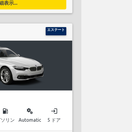
細表示...
エステート
local_gas_station
miscellaneous_services
login
ガソリン
Automatic
5 ドア