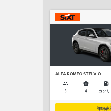
ALFA ROMEO STELVIO
group
business_center
local_gas_station
5
4
ガソリ
詳細表示.