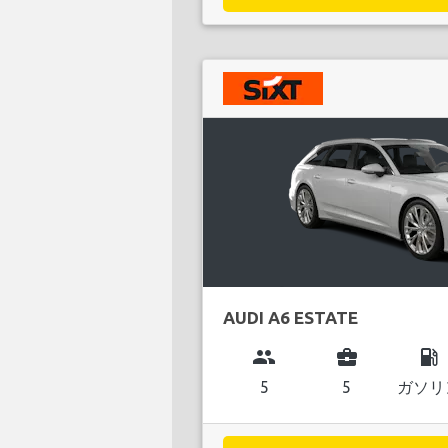
AUDI A6 ESTATE
group
business_center
local_gas_station
5
5
ガソリ