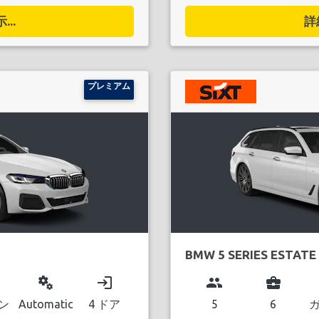
..
詳
プレミアム
BMW 5 SERIES ESTATE
miscellaneous_services
login
group
business_center
ン
Automatic
4 ドア
5
6