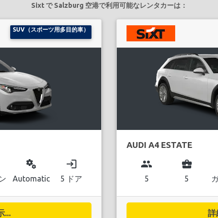
Sixt で Salzburg 空港で利用可能なレンタカーは：
SUV（スポーツ用多目的車）
AUDI A4 ESTATE
miscellaneous_services
login
group
business_center
ン
Automatic
5 ドア
5
5
..
詳