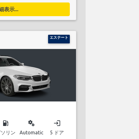
細表示...
エステート
local_gas_station
miscellaneous_services
login
ガソリン
Automatic
5 ドア