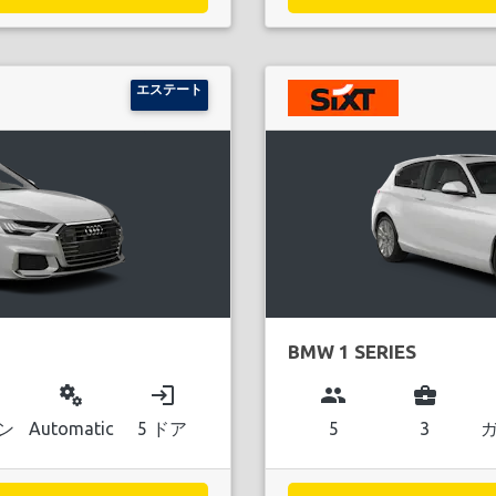
エステート
BMW 1 SERIES
miscellaneous_services
login
group
business_center
ン
Automatic
5 ドア
5
3