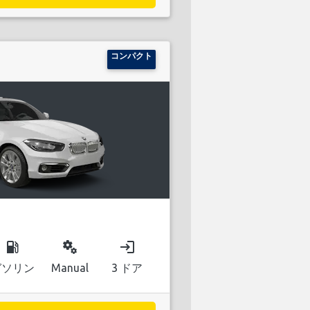
コンパクト
local_gas_station
miscellaneous_services
login
ガソリン
Manual
3 ドア