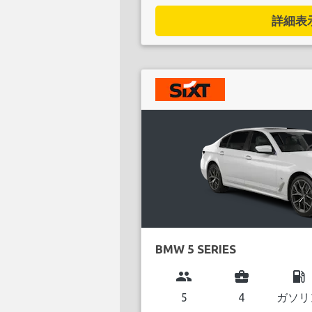
詳細表示.
BMW 5 SERIES
group
business_center
local_gas_station
5
4
ガソリ