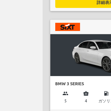
詳細表示.
BMW 3 SERIES
group
business_center
local_gas_station
5
4
ガソリ