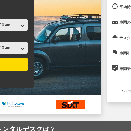
timer
平均待
directions_car
車両の
room_service
デスク
flag
車両引
beenhere
車両乗
* 2
空港のレンタルデスクは？