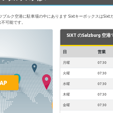
ルク空港に駐車場の中にあります SixtキーボックスはSixtカ
は不可能です。
SIXT のSalzburg
日
営業
月曜
07:30
火曜
07:30
水曜
07:30
木曜
07:30
金曜
07:30