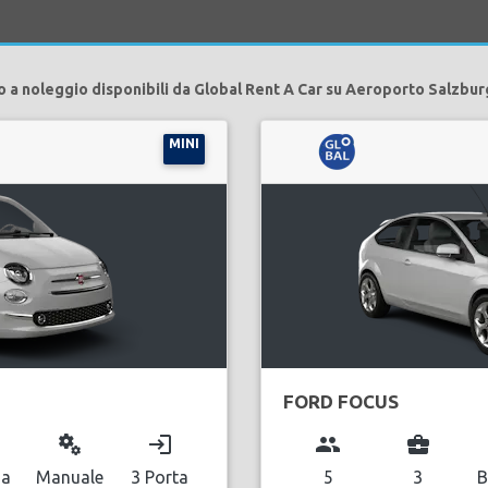
o a noleggio disponibili da Global Rent A Car su Aeroporto Salzbur
MINI
FORD FOCUS
miscellaneous_services
login
group
business_center
na
Manuale
3 Porta
5
3
B