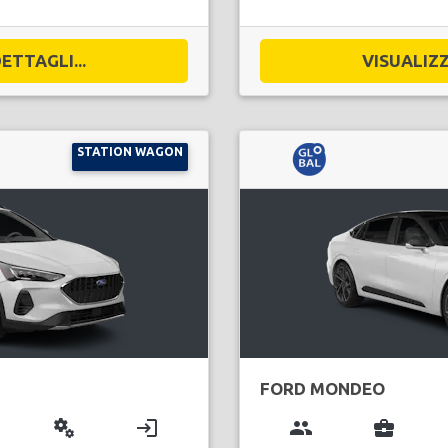
ETTAGLI...
VISUALIZZ
STATION WAGON
FORD MONDEO
miscellaneous_services
login
group
business_center