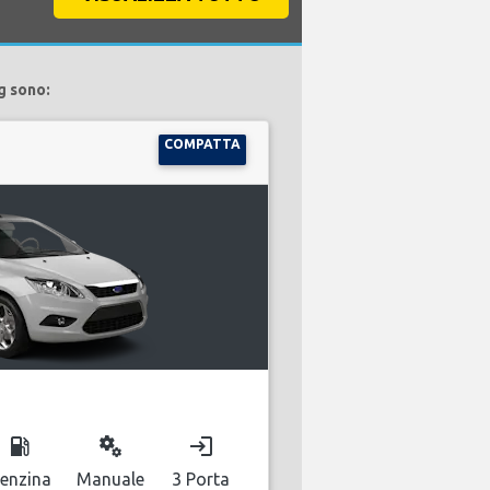
g sono:
COMPATTA
local_gas_station
miscellaneous_services
login
enzina
Manuale
3 Porta