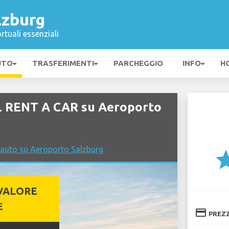
lzburg
rtuali essenziali
UTO
TRASFERIMENTI
PARCHEGGIO
INFO
H
 RENT A CAR su Aeroporto
 auto su Aeroporto Salzburg
st
VALORE
E
credit_card
PREZ