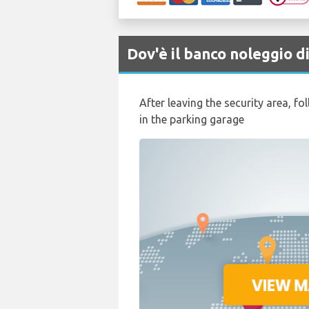
Dov'è il banco noleggio
After leaving the security area, fo
in the parking garage