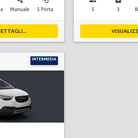
miscellaneous_services
login
group
business_center
na
Manuale
5 Porta
5
3
B
ETTAGLI...
VISUALIZZ
INTERMEDIA