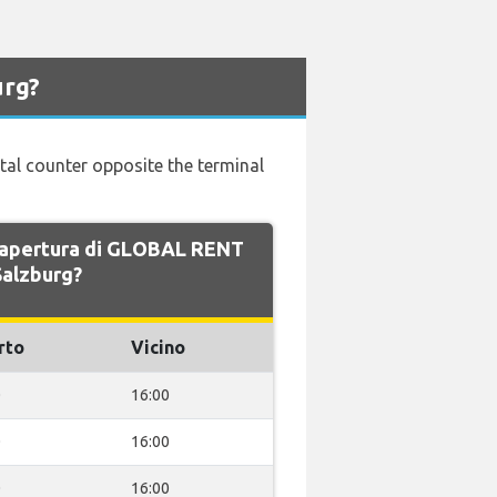
urg?
ntal counter opposite the terminal
di apertura di GLOBAL RENT
Salzburg?
rto
Vicino
0
16:00
0
16:00
0
16:00