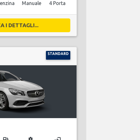
enzina
Manuale
4 Porta
A I DETTAGLI...
STANDARD