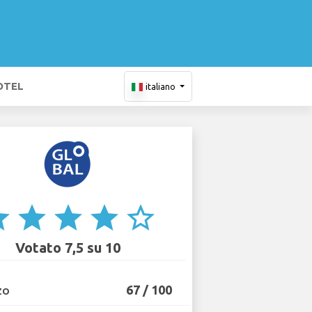
OTEL
italiano
ar
star
star
star
star_border
Votato 7,5 su 10
67 / 100
ZO