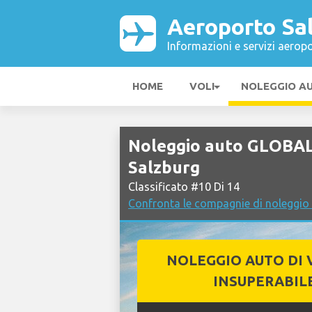
Aeroporto Sa
Informazioni e servizi aeropo
HOME
VOLI
NOLEGGIO A
Noleggio auto GLOBAL
Salzburg
Classificato #10 Di 14
Confronta le compagnie di noleggio
NOLEGGIO AUTO DI 
INSUPERABIL