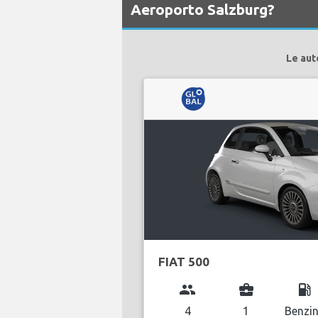
Aeroporto Salzburg?
Le aut
FIAT 500
group
business_center
local_gas_station
4
1
Benzi