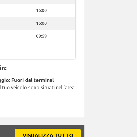
0
16:00
0
16:00
0
09:59
in:
gio: Fuori dal terminal
l tuo veicolo sono situati nell’area
VISUALIZZA TUTTO