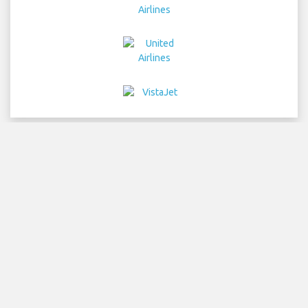
Home
vols
Location de voitures
Transferts
d'aéroport
Parking
Hôtels
Info
Avertissement
Détails de confidentialité
Sitemap
COPYRIGHT © 2026 Try Quantum OU trading as
"TripTQ" and szgairport.com (also known as TripTQ
Salzburg Aéroport) / All Rights Reserved.
AVERTISSEMENT - ce site n'est pas le site officiel de Salzburg
Aéroport