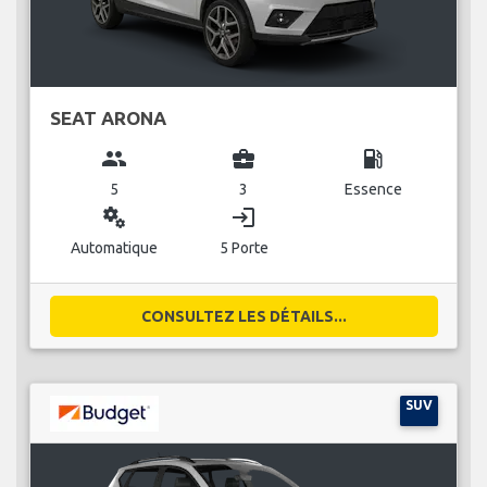
SEAT ARONA
group
business_center
local_gas_station
5
3
Essence
miscellaneous_services
login
Automatique
5 Porte
CONSULTEZ LES DÉTAILS...
SUV