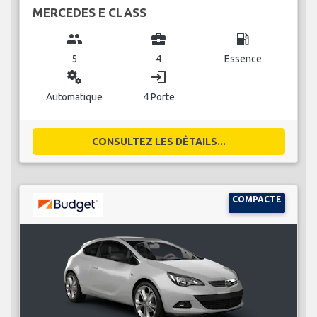
MERCEDES E CLASS
group
business_center
local_gas_station
5
4
Essence
miscellaneous_services
login
Automatique
4 Porte
CONSULTEZ LES DÉTAILS...
COMPACTE