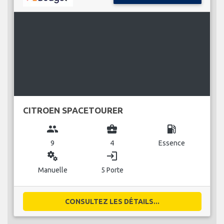
CITROEN SPACETOURER
group
business_center
local_gas_station
9
4
Essence
miscellaneous_services
login
Manuelle
5 Porte
CONSULTEZ LES DÉTAILS...