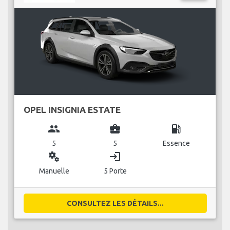
OPEL INSIGNIA ESTATE
group
business_center
local_gas_station
5
5
Essence
miscellaneous_services
login
Manuelle
5 Porte
CONSULTEZ LES DÉTAILS...