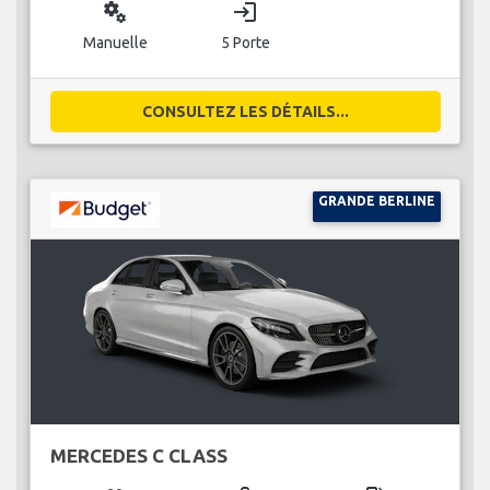
miscellaneous_services
login
Manuelle
5 Porte
CONSULTEZ LES DÉTAILS...
GRANDE BERLINE
MERCEDES C CLASS