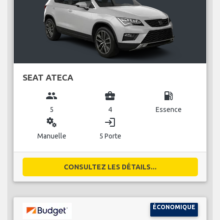
SEAT ATECA
group
business_center
local_gas_station
5
4
Essence
miscellaneous_services
login
Manuelle
5 Porte
CONSULTEZ LES DÉTAILS...
ÉCONOMIQUE