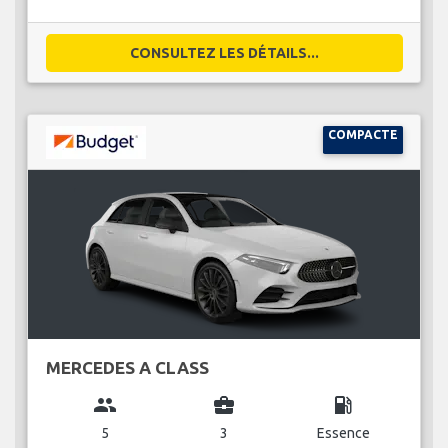
CONSULTEZ LES DÉTAILS...
COMPACTE
MERCEDES A CLASS
group
business_center
local_gas_station
5
3
Essence