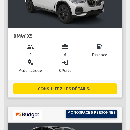
BMW X5
group
business_center
local_gas_station
5
6
Essence
miscellaneous_services
login
Automatique
5 Porte
CONSULTEZ LES DÉTAILS...
MONOSPACE 5 PERSONNES