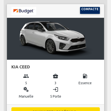
COMPACTE
KIA CEED
group
business_center
local_gas_station
5
3
Essence
miscellaneous_services
login
Manuelle
5 Porte