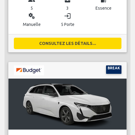
5
3
Essence
miscellaneous_services
login
Manuelle
5 Porte
CONSULTEZ LES DÉTAILS...
BREAK