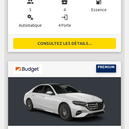
group
business_center
local_gas_station
5
4
Essence
miscellaneous_services
login
Automatique
4 Porte
CONSULTEZ LES DÉTAILS...
PREMIUM