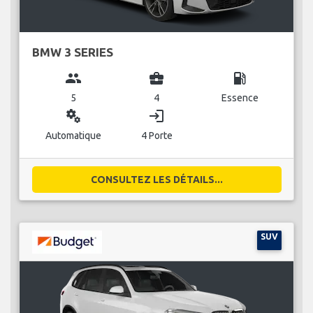
BMW 3 SERIES
group
business_center
local_gas_station
5
4
Essence
miscellaneous_services
login
Automatique
4 Porte
CONSULTEZ LES DÉTAILS...
SUV