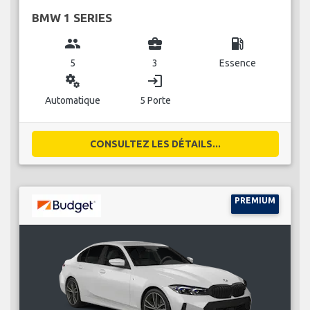
BMW 1 SERIES
group
business_center
local_gas_station
5
3
Essence
miscellaneous_services
login
Automatique
5 Porte
CONSULTEZ LES DÉTAILS...
PREMIUM