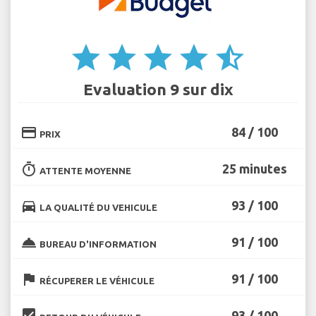
star
star
star
star
star_half
Evaluation 9 sur dix
credit_card
84 / 100
PRIX
timer
25 minutes
ATTENTE MOYENNE
directions_car
93 / 100
LA QUALITÉ DU VEHICULE
room_service
91 / 100
BUREAU D'INFORMATION
flag
91 / 100
RÉCUPERER LE VÉHICULE
beenhere
93 / 100