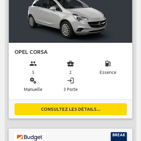
OPEL CORSA
group
business_center
local_gas_station
5
2
Essence
miscellaneous_services
login
Manuelle
3 Porte
CONSULTEZ LES DÉTAILS...
BREAK