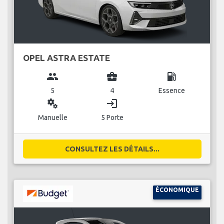
OPEL ASTRA ESTATE
group
business_center
local_gas_station
5
4
Essence
miscellaneous_services
login
Manuelle
5 Porte
CONSULTEZ LES DÉTAILS...
ÉCONOMIQUE