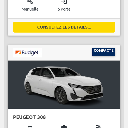
miscellaneous_services
login
Manuelle
5 Porte
CONSULTEZ LES DÉTAILS...
COMPACTE
PEUGEOT 308
group
business_center
local_gas_station