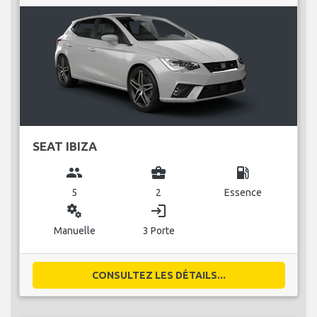
SEAT IBIZA
group
business_center
local_gas_station
5
2
Essence
miscellaneous_services
login
Manuelle
3 Porte
CONSULTEZ LES DÉTAILS...