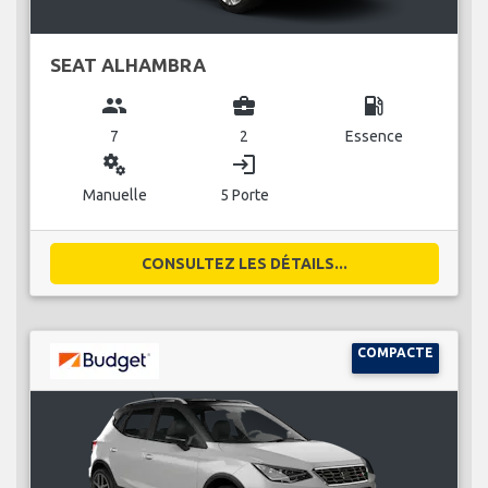
SEAT ALHAMBRA
group
business_center
local_gas_station
7
2
Essence
miscellaneous_services
login
Manuelle
5 Porte
CONSULTEZ LES DÉTAILS...
COMPACTE