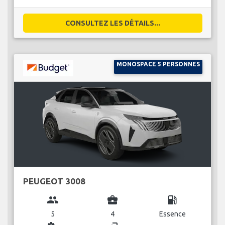
CONSULTEZ LES DÉTAILS...
MONOSPACE 5 PERSONNES
PEUGEOT 3008
group
business_center
local_gas_station
5
4
Essence