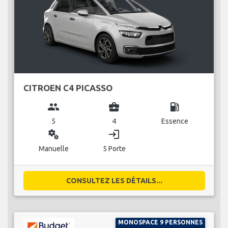
CITROEN C4 PICASSO
group
business_center
local_gas_station
5
4
Essence
miscellaneous_services
login
Manuelle
5 Porte
CONSULTEZ LES DÉTAILS...
MONOSPACE 9 PERSONNES