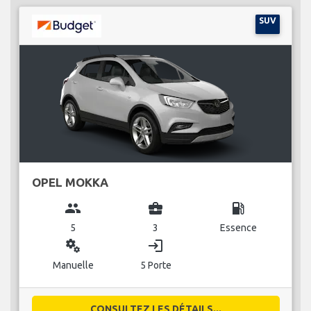
SUV
OPEL MOKKA
group
business_center
local_gas_station
5
3
Essence
miscellaneous_services
login
Manuelle
5 Porte
CONSULTEZ LES DÉTAILS...