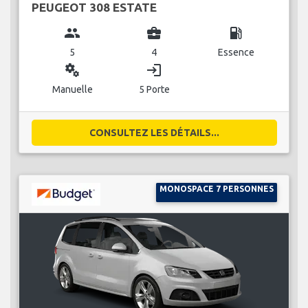
PEUGEOT 308 ESTATE
group
business_center
local_gas_station
5
4
Essence
miscellaneous_services
login
Manuelle
5 Porte
CONSULTEZ LES DÉTAILS...
MONOSPACE 7 PERSONNES