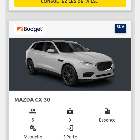
CONSULTEZ LES DÉTAILS...
SUV
MAZDA CX-30
group
business_center
local_gas_station
5
3
Essence
miscellaneous_services
login
Manuelle
5 Porte