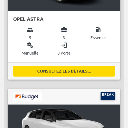
OPEL ASTRA
group
business_center
local_gas_station
5
3
Essence
miscellaneous_services
login
Manuelle
3 Porte
CONSULTEZ LES DÉTAILS...
BREAK