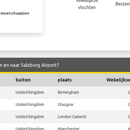
Wekelijkse
Beste
vluchten
rtmaatschappijen
n en naar Salzburg Airport?
buiten
plaats
Wekelijks
United Kingdom
Birmingham
2
United Kingdom
Glasgow
2
United Kingdom
London Gatwick
2
United Kingdom
Manchester
4