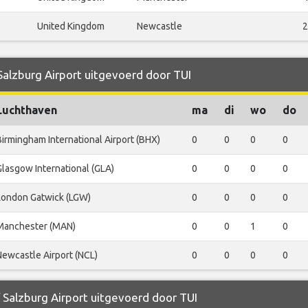
United Kingdom
Newcastle
2
Salzburg Airport uitgevoerd door TUI
Luchthaven
ma
di
wo
do
Birmingham International Airport (BHX)
0
0
0
0
Glasgow International (GLA)
0
0
0
0
London Gatwick (LGW)
0
0
0
0
Manchester (MAN)
0
0
1
0
Newcastle Airport (NCL)
0
0
0
0
f Salzburg Airport uitgevoerd door TUI