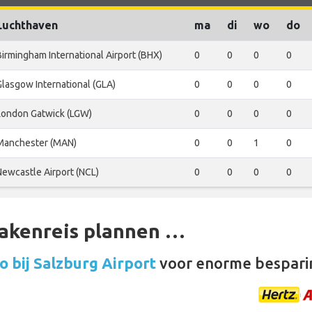
Luchthaven
ma
di
wo
do
Birmingham International Airport (BHX)
0
0
0
0
Glasgow International (GLA)
0
0
0
0
London Gatwick (LGW)
0
0
0
0
Manchester (MAN)
0
0
1
0
Newcastle Airport (NCL)
0
0
0
0
zakenreis plannen …
 bij Salzburg Airport
voor enorme bespari