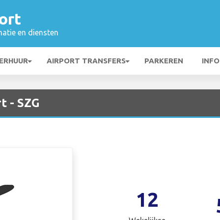
ort
matie en diensten
ERHUUR
AIRPORT TRANSFERS
PARKEREN
INFO
t - SZG
12